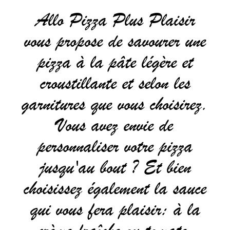
Allo Pizza Plus Plaisir
vous propose de savourer une
pizza à la pâte légère et
croustillante et selon les
garnitures que vous choisirez.
Vous avez envie de
personnaliser votre pizza
jusqu'au bout ? Et bien
choisissez également la sauce
qui vous fera plaisir: à la