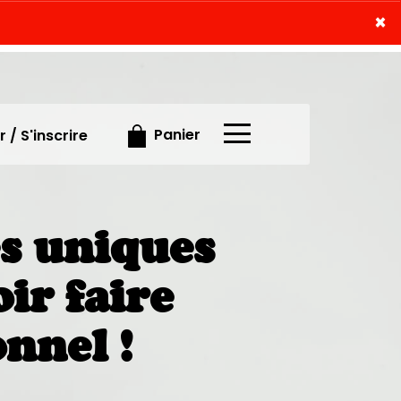
×
×
Panier
 / S'inscrire
es uniques
oir faire
onnel !