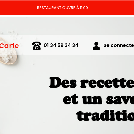
RESTAURA
 Carte
01 34 59 34 34
Se connecter
Des recett
et un sav
traditi