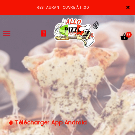
×
RESTAURANT OUVRE À 11:00
0
ACCUEIL
LA CARTE
VOTRE COMPTE
NOTRE RESTAURANT
VOS AVIS
Télécharger App Android
MENTIONS LÉGALES