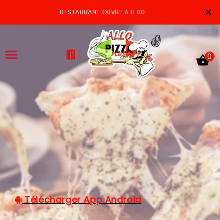
×
RESTAURANT OUVRE À 11:00
0
ACCUEIL
LA CARTE
VOTRE COMPTE
NOTRE RESTAURANT
VOS AVIS
Télécharger App Android
MENTIONS LÉGALES