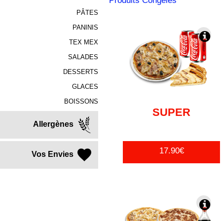
*Produits Congelés
PÂTES
PANINIS
TEX MEX
SALADES
DESSERTS
GLACES
BOISSONS
SUPER
Allergènes
17.90€
Vos Envies