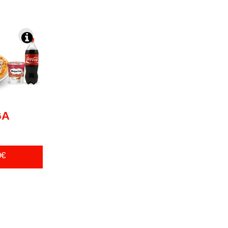
GA
0€