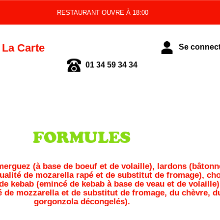
RESTAURANT OUVRE À 18:00
La Carte
Se connecte
01 34 59 34 34
FORMULES
erguez (à base de boeuf et de volaille), lardons (bâtonn
alité de mozarella rapé et de substitut de fromage), cho
e de kebab (emincé de kebab à base de veau et de volaille
 de mozzarella et de substitut de fromage, du chèvre, du
gorgonzola décongelés).