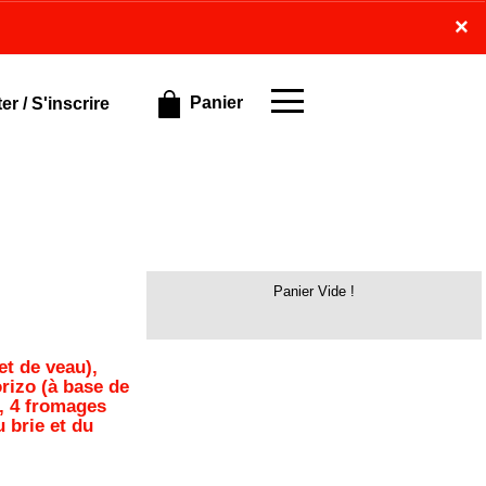
×
×
Panier
r / S'inscrire
Panier Vide !
et de veau),
rizo (à base de
), 4 fromages
 brie et du