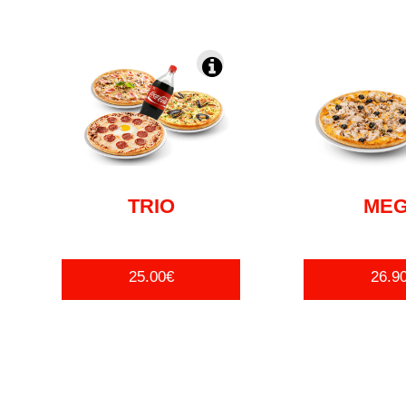
TRIO
ME
25.00€
26.9